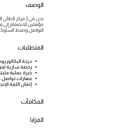
الوصف
نحن في [ مركز الطائي 
مؤهلين للانضمام إلى ف
التواصل وضبط السلوكيات
المتطلبات
درجة البكالوري
رخصة سارية لمزا
خبرة عملية مثب
مهارات تواصل مم
إتقان اللغة الإنج
المكافآت
المزايا