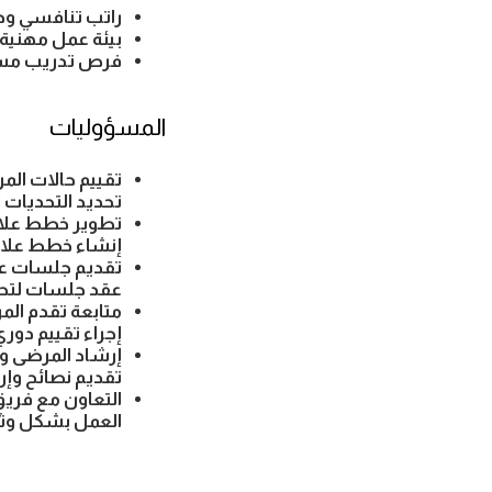
راتب تنافسي وح
بيئة عمل مهنية 
فرص تدريب مستم
المسؤوليات
تقييم حالات ال
تحديد التحديات
تطوير خطط علا
إنشاء خطط علاج
تقديم جلسات عل
عقد جلسات لتحسي
متابعة تقدم الم
إجراء تقييم دوري
إرشاد المرضى و
تقديم نصائح وإر
التعاون مع فريق 
العمل بشكل وثيق