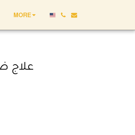
MORE
علاج ض